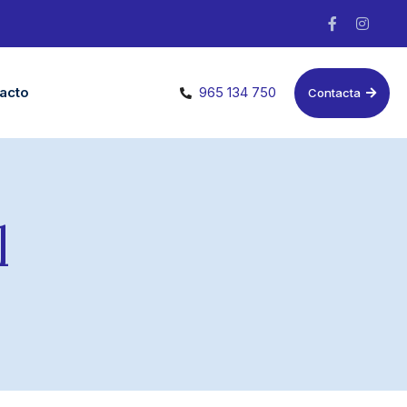
acto
965 134 750
Contacta
l