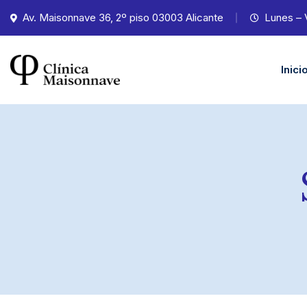
Av. Maisonnave 36, 2º piso 03003 Alicante
Lunes – 
Inici