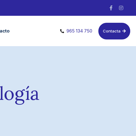
acto
965 134 750
Contacta
logía