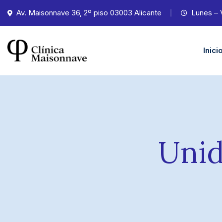
Av. Maisonnave 36, 2º piso 03003 Alicante
Lunes – 
Inici
Unid