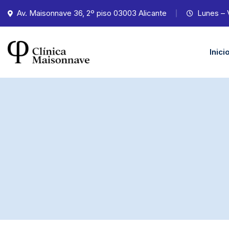
Av. Maisonnave 36, 2º piso 03003 Alicante
Lunes – 
Inici