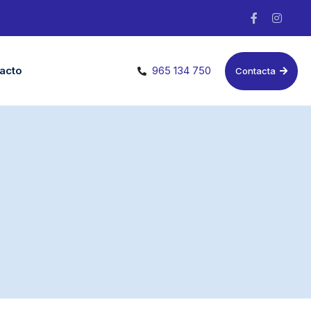
acto
965 134 750
Contacta