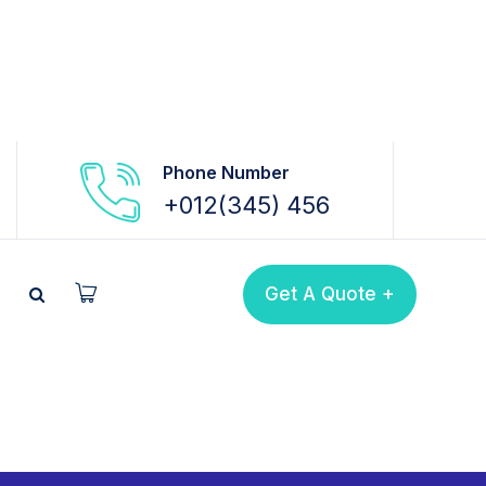
Phone Number
+012(345) 456
Get A Quote +