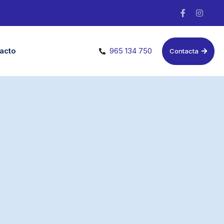
acto
965 134 750
Contacta