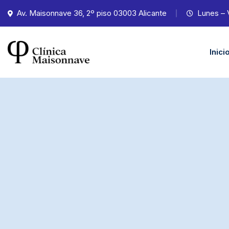
Av. Maisonnave 36, 2º piso 03003 Alicante
Lunes – 
Inici